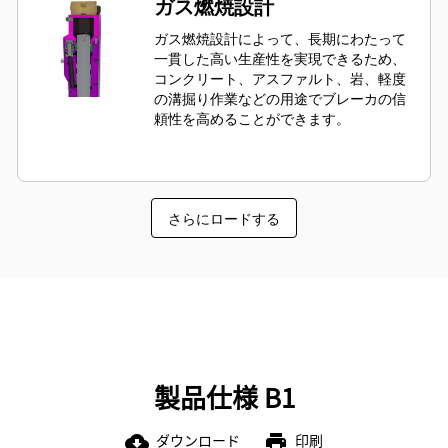
ガス燃焼設計
ガス燃焼設計によって、長期にわたって
一貫した高い生産性を実現できるため、
コンクリート、アスファルト、岩、軽度
の溝掘り作業などの用途でブレーカの信
頼性を高めることができます。
さらにロードする
製品仕様 B1
ダウンロード
印刷
cloud_download
print