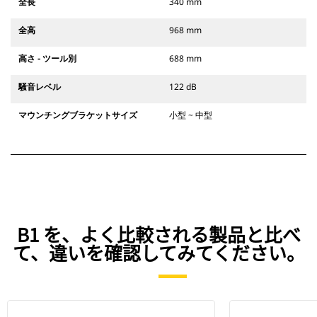
全長
340 mm
全高
968 mm
高さ - ツール別
688 mm
騒音レベル
122 dB
マウンチングブラケットサイズ
小型 ~ 中型
B1 を、よく比較される製品と比べ
て、違いを確認してみてください。