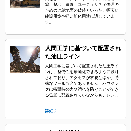
築、整地、造園、ユーティリティ修理の
ための凍結地面の破砕といった、幅広い
建設用途や軽い解体用途に適していま
す。
人間工学に基づいて配置され
た油圧ライン
人間工学に基づいて配置された油圧ライ
ンは、整備性を最適化できるように設計
されており、アクセスが容易なほか、特
殊なツールも必要ありません。ハウジン
グは衝撃時の力や汚れを防ぐことができ
る位置に配置されていながらも、レンチ
でアクセスすることができます。ブレー
カが車両に搭載された状態で、油圧ライ
詳細
ンやバックヘッド圧力の確認や充填が可
能であるため、ブレーカの状態をすばや
く監視できます。