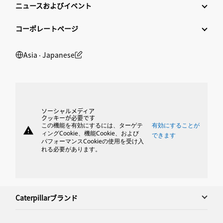
ニュースおよびイベント
コーポレートページ
Asia ‧ Japanese
ソーシャルメディア
クッキーが必要です
この機能を有効にするには、ターゲテ
有効にすることが
warning
ィングCookie、機能Cookie、および
できます
パフォーマンスCookieの使用を受け入
れる必要があります。
Caterpillarブランド