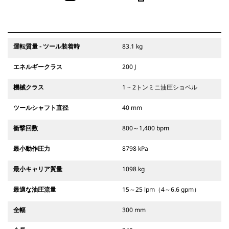
運転質量 - ツール装着時
83.1 kg
エネルギークラス
200 J
機械クラス
1 ~ 2トンミニ油圧ショベル
ツールシャフト直径
40 mm
衝撃回数
800～1,400 bpm
最小動作圧力
8798 kPa
最小キャリア質量
1098 kg
最適な油圧流量
15～25 lpm（4～6.6 gpm）
全幅
300 mm