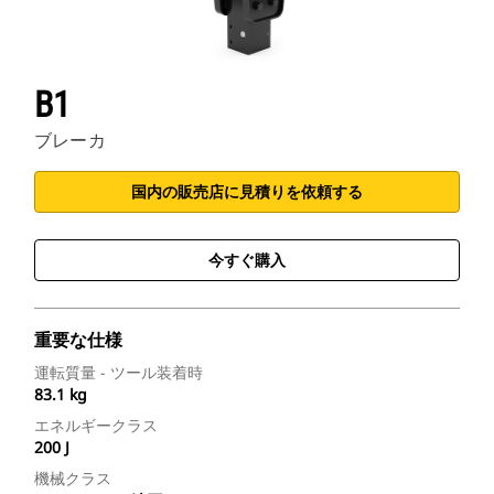
B1
ブレーカ
国内の販売店に見積りを依頼する
今すぐ購入
重要な仕様
運転質量 - ツール装着時
83.1 kg
エネルギークラス
200 J
機械クラス