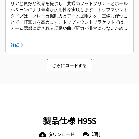
リアと良好な視界を提供し、共通のフットプリントとホール
パターンにより最適な汎用性を実現します。トップマウント
タイプは、ブレーカ掘削力とアーム掘削力を一直線に保つこ
とで、打撃力を高めます。トップマウントブラケットでは、
アーム端部に戻される反動や曲げ応力が非常に少ないため、
車両構造への影響が低減されます。全マウンチングブラケッ
トと互換性があり、お好みのカプラ、ピンオンに適合しま
詳細
す。
さらにロードする
製品仕様 H95S
ダウンロード
印刷
cloud_download
print