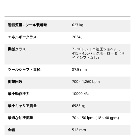
運転質量 - ツール装着時
627 kg
エネルギークラス
2034 J
機械クラス
7~ 10トンミニ油圧ショベル，
415 ~ 450バックホーローダ（サ
イドシフトなし）
ツールシャフト直径
87.5 mm
衝撃回数
700～1,260 bpm
最小動作圧力
10000 kPa
最小キャリア質量
6985 kg
最適な油圧流量
70～150 lpm（18～40 gpm）
全幅
512 mm