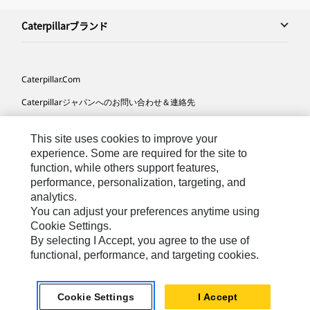
Caterpillarブランド
Caterpillar.com
Caterpillarジャパンへのお問い合わせ＆連絡先
マイマーケティング情報配信設定
This site uses cookies to improve your
サイト･マップ
experience. Some are required for the site to
function, while others support features,
Cookie Settings
performance, personalization, targeting, and
法的事項
analytics.
You can adjust your preferences anytime using
プライバシー
Cookie Settings.
By selecting I Accept, you agree to the use of
functional, performance, and targeting cookies.
Asia-
Caterpillar © 2026. All Rights Reserved. （無断複写･転
Japanese
載を禁じます）
Cookie Settings
I Accept