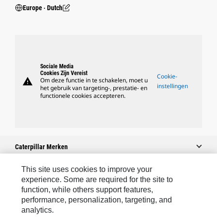
Europe ‧ Dutch
Sociale Media
Cookies Zijn Vereist
Cookie-
warning
Om deze functie in te schakelen, moet u
instellingen
het gebruik van targeting-, prestatie- en
functionele cookies accepteren.
Caterpillar Merken
This site uses cookies to improve your
experience. Some are required for the site to
Caterpillar.com
function, while others support features,
performance, personalization, targeting, and
Contact Caterpillar
analytics.
Mijn Marketingvoorkeuren