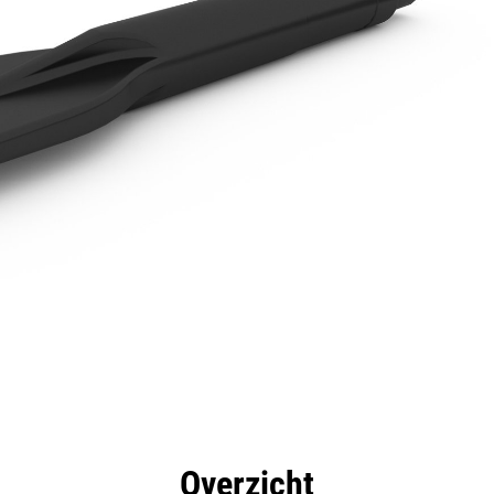
rdelen
Specificaties
Hulpmiddelen
Rondleidin
Overzicht