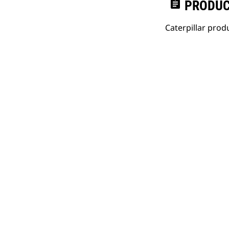
assignment
PRODUC
Caterpillar pro