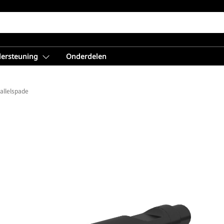
dersteuning
Onderdelen
allelspade