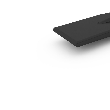
B8 Parallelspade
Voo
Model wijzigen