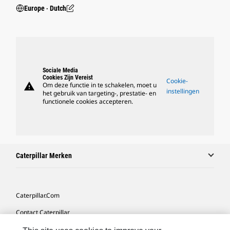
Europe ‧ Dutch
Sociale Media
Cookies Zijn Vereist
Cookie-
warning
Om deze functie in te schakelen, moet u
instellingen
het gebruik van targeting-, prestatie- en
functionele cookies accepteren.
Caterpillar Merken
Caterpillar.com
Contact Caterpillar
Mijn Marketingvoorkeuren