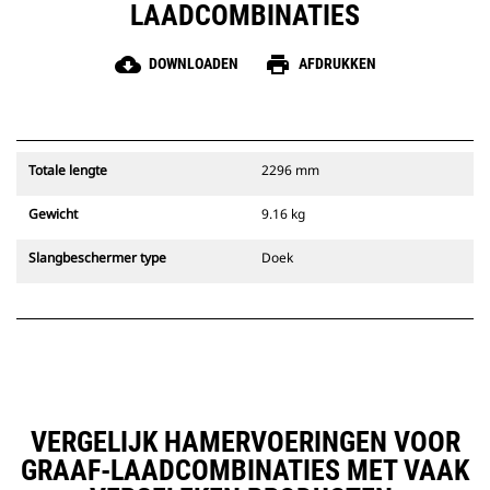
LAADCOMBINATIES
cloud_download
print
DOWNLOADEN
AFDRUKKEN
Totale lengte
2296 mm
Gewicht
9.16 kg
Slangbeschermer type
Doek
VERGELIJK HAMERVOERINGEN VOOR
GRAAF-LAADCOMBINATIES MET VAAK