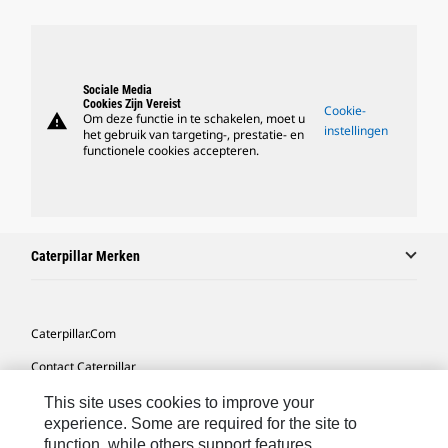
Sociale Media
Cookies Zijn Vereist
Cookie-
warning
Om deze functie in te schakelen, moet u
instellingen
het gebruik van targeting-, prestatie- en
functionele cookies accepteren.
Caterpillar Merken
Caterpillar.com
Contact Caterpillar
Mijn Marketingvoorkeuren
This site uses cookies to improve your
experience. Some are required for the site to
Site Map
function, while others support features,