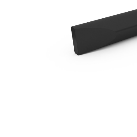
Botte Beitel B4
Voo
Model wijzigen