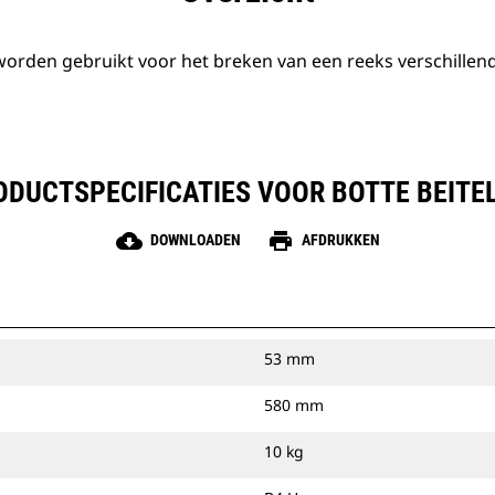
den gebruikt voor het breken van een reeks verschillend
ODUCTSPECIFICATIES VOOR BOTTE BEITEL
cloud_download
print
DOWNLOADEN
AFDRUKKEN
53 mm
580 mm
10 kg