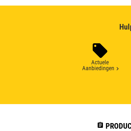
Hul
Actuele
Aanbiedingen
assignment
PRODUC