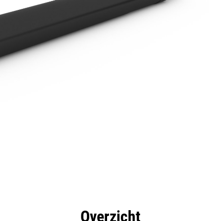
rdelen
Specificaties
Hulpmiddelen
Rondleidin
Overzicht