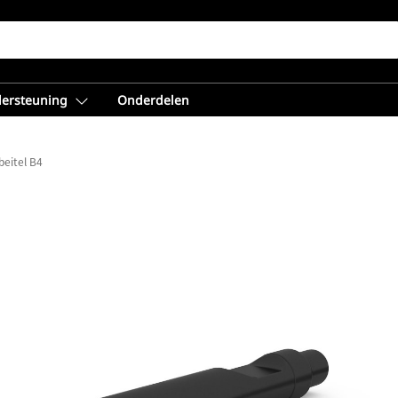
dersteuning
Onderdelen
beitel B4