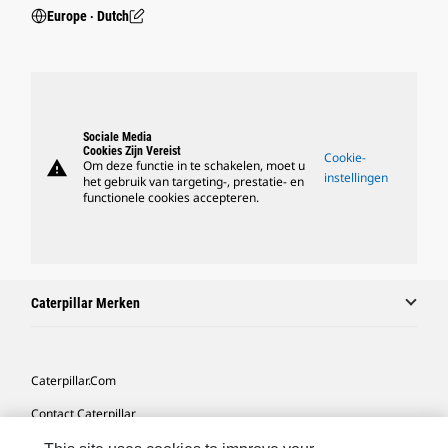
Europe ‧ Dutch
Sociale Media
Cookies Zijn Vereist
Cookie-
warning
Om deze functie in te schakelen, moet u
instellingen
het gebruik van targeting-, prestatie- en
functionele cookies accepteren.
Caterpillar Merken
Caterpillar.com
Contact Caterpillar
Mijn Marketingvoorkeuren