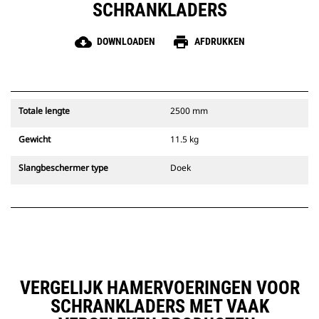
SCHRANKLADERS
cloud_download
print
DOWNLOADEN
AFDRUKKEN
Totale lengte
2500 mm
Gewicht
11.5 kg
Slangbeschermer type
Doek
VERGELIJK HAMERVOERINGEN VOOR
SCHRANKLADERS MET VAAK