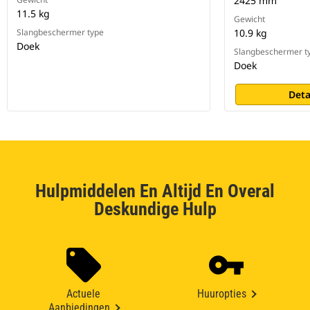
2425 mm
11.5 kg
Gewicht
Slangbeschermer type
10.9 kg
Doek
Slangbeschermer t
Doek
Deta
Hulpmiddelen En Altijd En Overal
Deskundige Hulp
Actuele
Huuropties
Aanbiedingen