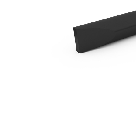
B2 Snijbeitel
Voo
Model wijzigen