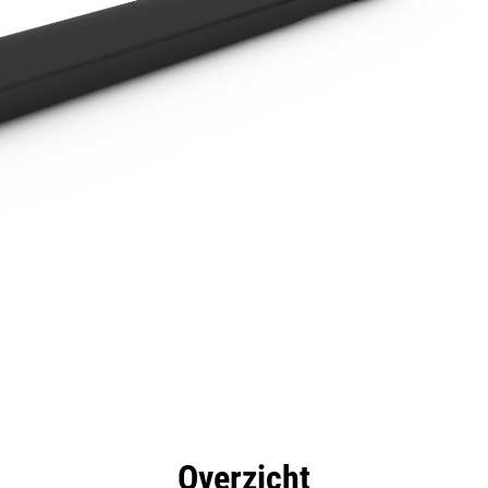
rdelen
Specificaties
Hulpmiddelen
Rondleidin
Overzicht