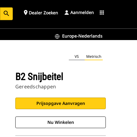
Aanmelden
place
apps
Dealer Zoeken
search
Europe-Nederlands
VS
Metrisch
B2 Snijbeitel
Gereedschappen
Prijsopgave Aanvragen
Nu Winkelen