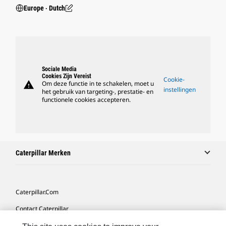
Europe ‧ Dutch
Sociale Media
Cookies Zijn Vereist
Cookie-
warning
Om deze functie in te schakelen, moet u
instellingen
het gebruik van targeting-, prestatie- en
functionele cookies accepteren.
Caterpillar Merken
Caterpillar.com
Contact Caterpillar
Mijn Marketingvoorkeuren