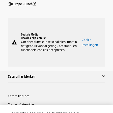
Europe ‧ Dutch
Sociale Media
Cookies Zijn Vereist
Cookie-
warning
Om deze functie in te schakelen, moet u
instellingen
het gebruik van targeting-, prestatie- en
functionele cookies accepteren.
Caterpillar Merken
Caterpillar.com
Contact Caterpillar
Mijn Marketingvoorkeuren