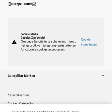
Europe ‧ Dutch
Sociale Media
Cookies Zijn Vereist
Cookie-
warning
Om deze functie in te schakelen, moet u
instellingen
het gebruik van targeting-, prestatie- en
functionele cookies accepteren.
Caterpillar Merken
Caterpillar.com
Contact Caterpillar
Mijn Marketingvoorkeuren