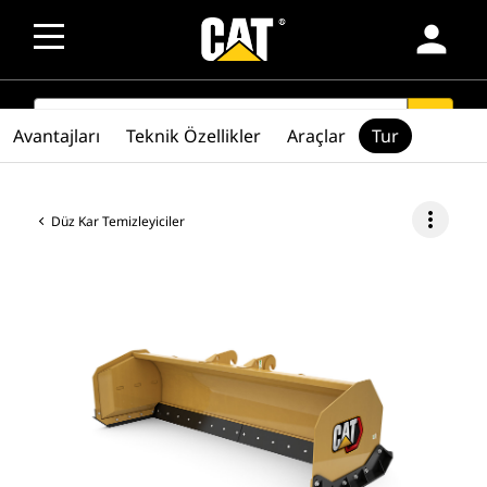
person
SEARCH
search
Avantajları
Teknik Özellikler
Araçlar
Tur
more_vert
Düz Kar Temizleyiciler