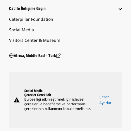
Cat Ile İletişime Geçin
Caterpillar Foundation
Social Media
Visitors Center & Museum
Africa, Middle East ‧ Türk
Social Media
Çerezler Gereklidir
Çerez
warning
Bu özelliği etkinleştirmek için işlevsel
Ayarları
çerezler ile hedefleme ve performans
çerezlerinin kullanımını kabul etmelisiniz.