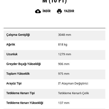
M (10 FT)
cloud_download
print
İNDIR
YAZDIR
Çalışma Genişliği
3048 mm
Ağırlık
818 kg
Uzunluk
1279 mm
Greyder Bıçağı Yüksekliği
906 mm
Toplam Yükseklik
975 mm
Arayüz Tipi
IT Ataşman Değiştirici
Tetikleme Kenarı Tipi
Tetikleme Kenarlı Çelik
Tetikleme Kenarı Yüksekliği
137 mm