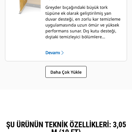
Greyder bıçağındaki büyük tork
tüpüne ek olarak geliştirilmiş yan
duvar desteği, en zorlu kar temizleme
uygulamasında uzun ömür ve yüksek
performans sunar. Dış kutu desteği,
dıştaki temizleyici bölümlere
mükemmel destek sağlamanın yanı
sıra greyder bıçağına kar yapışmasını
Devamı
en aza indirecek şekilde
tasarlanmıştır.
Daha Çok Yükle
ŞU ÜRÜNÜN TEKNIK ÖZELLIKLERI: 3,05