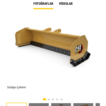
FOTOĞRAFLAR
VIDEOLAR
Stüdyo Çekimi
Önd