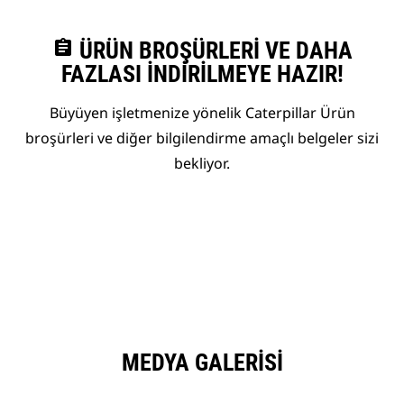
assignment
ÜRÜN BROŞÜRLERI VE DAHA
FAZLASI İNDIRILMEYE HAZIR!
Büyüyen işletmenize yönelik Caterpillar Ürün
broşürleri ve diğer bilgilendirme amaçlı belgeler sizi
bekliyor.
MEDYA GALERISI