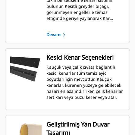
takılı bir tetikleme kenarı sistemi
bulunur. Kesitli greyder bıçağı,
görünmeyen engellerle temas
ettiğinde geriye yaylanarak Kar
Temizleyici ile makinenin zarar görme
riskini en aza indirir. Tetikleme özelliği
Devamı
olmayan kauçuk kesici kenar seçeneği,
Mikro Yükleyici Ataşman Değiştirici
kullanan tüm modellere uyum
sağlayacak şekilde 2,6 m (8 ft), 3,2 m
Kesici Kenar Seçenekleri
(10 ft) ve 3,8 m (12 ft) boyutlarında
mevcuttur.
Kauçuk veya çelik cıvata bağlantılı
kesici kenarlar tüm temizleyici
boyutları için mevcuttur. Kauçuk
kenarlar, kürenen yüzeye gelebilecek
hasarı en aza indirirken çelik kenarlar
sert karı veya buzu keser veya atar.
Geliştirilmiş Yan Duvar
Tasarımı