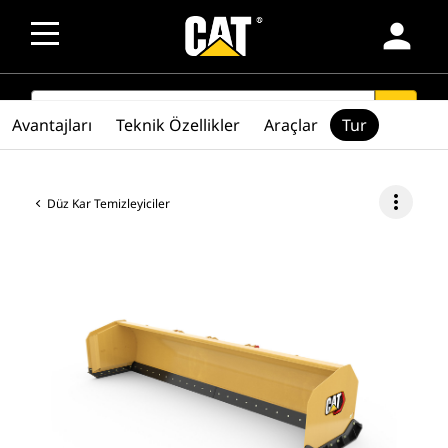
person
SEARCH
search
Avantajları
Teknik Özellikler
Araçlar
Tur
more_vert
Düz Kar Temizleyiciler