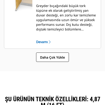
Greyder bıçağındaki büyük tork
tüpüne ek olarak geliştirilmiş yan
duvar desteği, en zorlu kar temizleme
uygulamasında uzun ömür ve yüksek
performans sunar. Dış kutu desteği,
dıştaki temizleyici bölümlere
mükemmel destek sağlamanın yanı
sıra greyder bıçağına kar yapışmasını
Devamı
en aza indirecek şekilde
tasarlanmıştır.
Daha Çok Yükle
ŞU ÜRÜNÜN TEKNIK ÖZELLIKLERI: 4,87