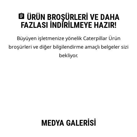
assignment
ÜRÜN BROŞÜRLERI VE DAHA
FAZLASI İNDIRILMEYE HAZIR!
Büyüyen işletmenize yönelik Caterpillar Ürün
broşürleri ve diğer bilgilendirme amaçlı belgeler sizi
bekliyor.
MEDYA GALERISI