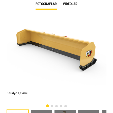
FOTOĞRAFLAR
VIDEOLAR
Stüdyo Çekimi
Önd