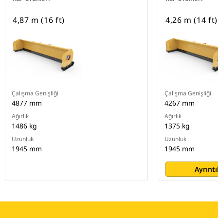
4,87 m (16 ft)
4,26 m (14 ft)
Çalışma Genişliği
Çalışma Genişliği
4877 mm
4267 mm
Ağırlık
Ağırlık
1486 kg
1375 kg
Uzunluk
Uzunluk
1945 mm
1945 mm
Ayrıntı