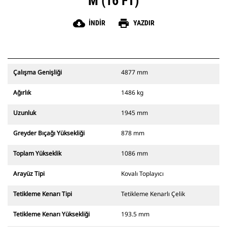
M (16 FT)
cloud_download
print
İNDIR
YAZDIR
Çalışma Genişliği
4877 mm
Ağırlık
1486 kg
Uzunluk
1945 mm
Greyder Bıçağı Yüksekliği
878 mm
Toplam Yükseklik
1086 mm
Arayüz Tipi
Kovalı Toplayıcı
Tetikleme Kenarı Tipi
Tetikleme Kenarlı Çelik
Tetikleme Kenarı Yüksekliği
193.5 mm