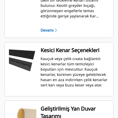
takılı bir tetikleme kenarı sistemi
bulunur. Kesitli greyder bıçağı,
görünmeyen engellerle temas
ettiğinde geriye yaylanarak Kar
Temizleyici ile makinenin zarar görme
riskini en aza indirir. Tetikleme özelliği
Devamı
olmayan kauçuk kesici kenar seçeneği,
Mikro Yükleyici Ataşman Değiştirici
kullanan tüm modellere uyum
sağlayacak şekilde 2,6 m (8 ft), 3,2 m
Kesici Kenar Seçenekleri
(10 ft) ve 3,8 m (12 ft) boyutlarında
mevcuttur.
Kauçuk veya çelik cıvata bağlantılı
kesici kenarlar tüm temizleyici
boyutları için mevcuttur. Kauçuk
kenarlar, kürenen yüzeye gelebilecek
hasarı en aza indirirken çelik kenarlar
sert karı veya buzu keser veya atar.
Geliştirilmiş Yan Duvar
Tasarımı