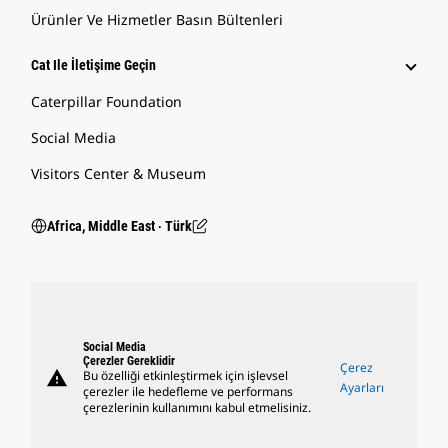
Ürünler Ve Hizmetler Basın Bültenleri
Cat Ile İletişime Geçin
Caterpillar Foundation
Social Media
Visitors Center & Museum
Africa, Middle East ‧ Türk
Social Media
Çerezler Gereklidir
Çerez
warning
Bu özelliği etkinleştirmek için işlevsel
Ayarları
çerezler ile hedefleme ve performans
çerezlerinin kullanımını kabul etmelisiniz.