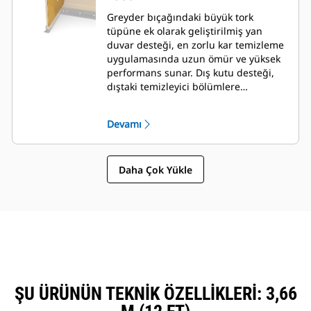
Greyder bıçağındaki büyük tork
tüpüne ek olarak geliştirilmiş yan
duvar desteği, en zorlu kar temizleme
uygulamasında uzun ömür ve yüksek
performans sunar. Dış kutu desteği,
dıştaki temizleyici bölümlere
mükemmel destek sağlamanın yanı
sıra greyder bıçağına kar yapışmasını
Devamı
en aza indirecek şekilde
tasarlanmıştır.
Daha Çok Yükle
ŞU ÜRÜNÜN TEKNIK ÖZELLIKLERI: 3,66