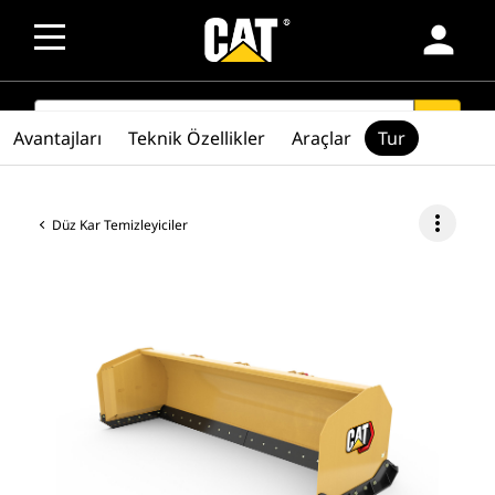
person
SEARCH
search
Avantajları
Teknik Özellikler
Araçlar
Tur
more_vert
Düz Kar Temizleyiciler