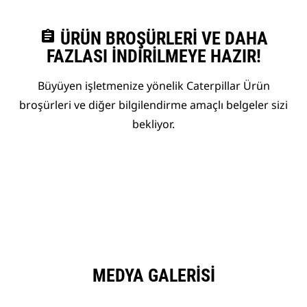
assignment
ÜRÜN BROŞÜRLERI VE DAHA
FAZLASI İNDIRILMEYE HAZIR!
Büyüyen işletmenize yönelik Caterpillar Ürün
broşürleri ve diğer bilgilendirme amaçlı belgeler sizi
bekliyor.
MEDYA GALERISI