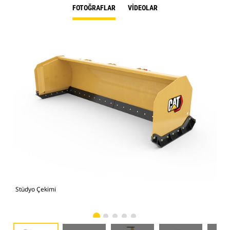
FOTOĞRAFLAR
VIDEOLAR
Stüdyo Çekimi
Önd