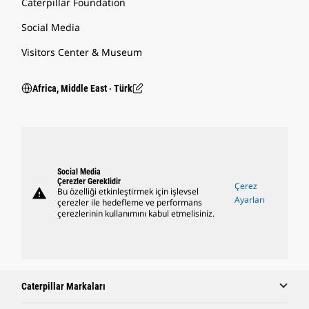
Caterpillar Foundation
Social Media
Visitors Center & Museum
Africa, Middle East ‧ Türk
Social Media
Çerezler Gereklidir
Çerez
warning
Bu özelliği etkinleştirmek için işlevsel
Ayarları
çerezler ile hedefleme ve performans
çerezlerinin kullanımını kabul etmelisiniz.
Caterpillar Markaları