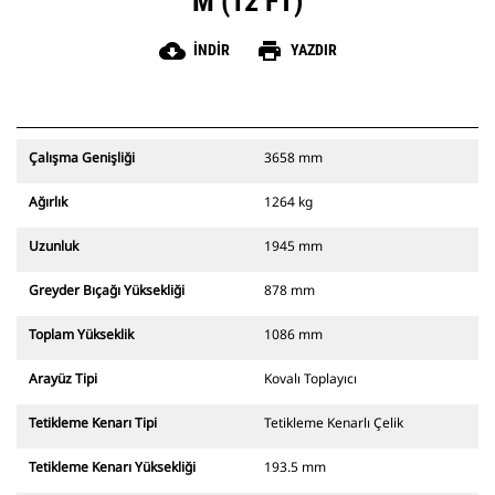
M (12 FT)
cloud_download
print
İNDIR
YAZDIR
Çalışma Genişliği
3658 mm
Ağırlık
1264 kg
Uzunluk
1945 mm
Greyder Bıçağı Yüksekliği
878 mm
Toplam Yükseklik
1086 mm
Arayüz Tipi
Kovalı Toplayıcı
Tetikleme Kenarı Tipi
Tetikleme Kenarlı Çelik
Tetikleme Kenarı Yüksekliği
193.5 mm