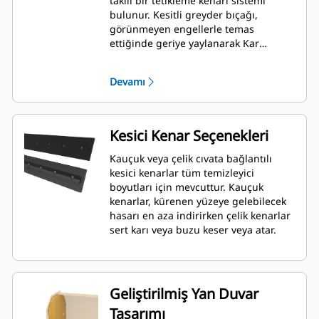
takılı bir tetikleme kenarı sistemi
bulunur. Kesitli greyder bıçağı,
görünmeyen engellerle temas
ettiğinde geriye yaylanarak Kar
Temizleyici ile makinenin zarar görme
riskini en aza indirir. Tetikleme özelliği
Devamı
olmayan kauçuk kesici kenar seçeneği,
Mikro Yükleyici Ataşman Değiştirici
kullanan tüm modellere uyum
sağlayacak şekilde 2,6 m (8 ft), 3,2 m
Kesici Kenar Seçenekleri
(10 ft) ve 3,8 m (12 ft) boyutlarında
mevcuttur.
Kauçuk veya çelik cıvata bağlantılı
kesici kenarlar tüm temizleyici
boyutları için mevcuttur. Kauçuk
kenarlar, kürenen yüzeye gelebilecek
hasarı en aza indirirken çelik kenarlar
sert karı veya buzu keser veya atar.
Geliştirilmiş Yan Duvar
Tasarımı