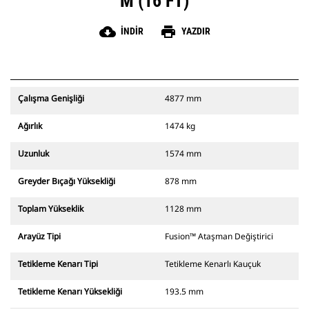
M (16 FT)
cloud_download
print
İNDIR
YAZDIR
Çalışma Genişliği
4877 mm
Ağırlık
1474 kg
Uzunluk
1574 mm
Greyder Bıçağı Yüksekliği
878 mm
Toplam Yükseklik
1128 mm
Arayüz Tipi
Fusion™ Ataşman Değiştirici
Tetikleme Kenarı Tipi
Tetikleme Kenarlı Kauçuk
Tetikleme Kenarı Yüksekliği
193.5 mm