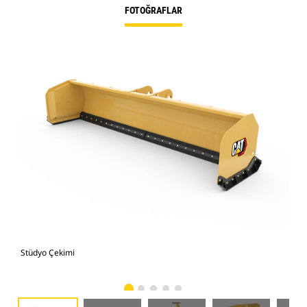
FOTOĞRAFLAR
Stüdyo Çekimi
Önd