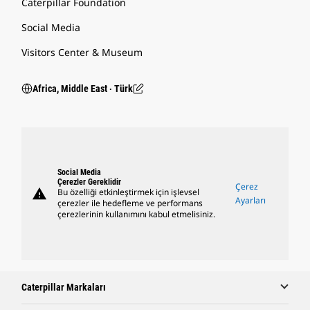
Caterpillar Foundation
Social Media
Visitors Center & Museum
Africa, Middle East ‧ Türk
Social Media
Çerezler Gereklidir
Çerez
warning
Bu özelliği etkinleştirmek için işlevsel
Ayarları
çerezler ile hedefleme ve performans
çerezlerinin kullanımını kabul etmelisiniz.
Caterpillar Markaları