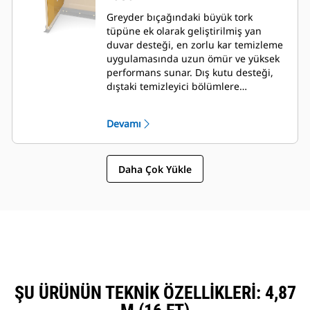
Greyder bıçağındaki büyük tork
tüpüne ek olarak geliştirilmiş yan
duvar desteği, en zorlu kar temizleme
uygulamasında uzun ömür ve yüksek
performans sunar. Dış kutu desteği,
dıştaki temizleyici bölümlere
mükemmel destek sağlamanın yanı
sıra greyder bıçağına kar yapışmasını
Devamı
en aza indirecek şekilde
tasarlanmıştır.
Daha Çok Yükle
ŞU ÜRÜNÜN TEKNIK ÖZELLIKLERI: 4,87