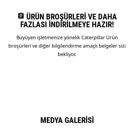
assignment
ÜRÜN BROŞÜRLERI VE DAHA
FAZLASI İNDIRILMEYE HAZIR!
Büyüyen işletmenize yönelik Caterpillar Ürün
broşürleri ve diğer bilgilendirme amaçlı belgeler sizi
bekliyor.
MEDYA GALERISI