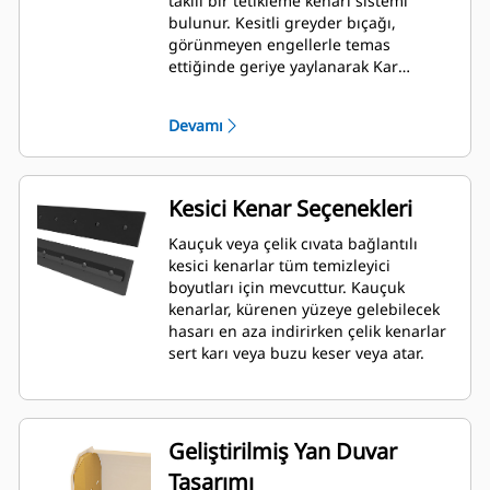
takılı bir tetikleme kenarı sistemi
bulunur. Kesitli greyder bıçağı,
görünmeyen engellerle temas
ettiğinde geriye yaylanarak Kar
Temizleyici ile makinenin zarar görme
riskini en aza indirir. Tetikleme özelliği
Devamı
olmayan kauçuk kesici kenar seçeneği,
Mikro Yükleyici Ataşman Değiştirici
kullanan tüm modellere uyum
sağlayacak şekilde 2,6 m (8 ft), 3,2 m
Kesici Kenar Seçenekleri
(10 ft) ve 3,8 m (12 ft) boyutlarında
mevcuttur.
Kauçuk veya çelik cıvata bağlantılı
kesici kenarlar tüm temizleyici
boyutları için mevcuttur. Kauçuk
kenarlar, kürenen yüzeye gelebilecek
hasarı en aza indirirken çelik kenarlar
sert karı veya buzu keser veya atar.
Geliştirilmiş Yan Duvar
Tasarımı