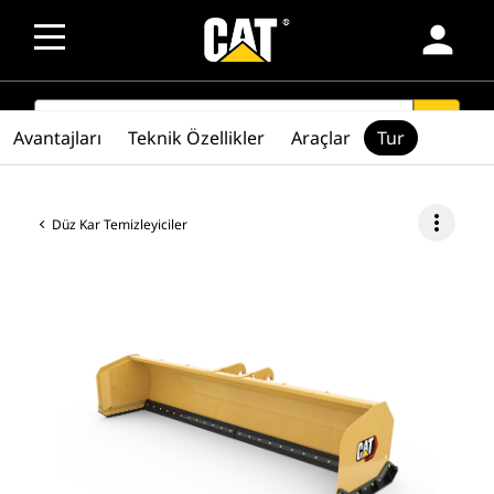
person
SEARCH
search
Avantajları
Teknik Özellikler
Araçlar
Tur
more_vert
Düz Kar Temizleyiciler