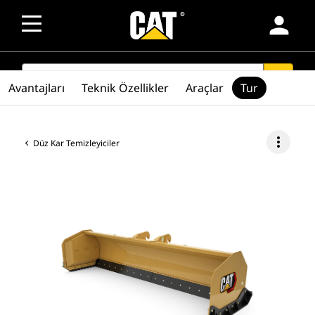
person
SEARCH
search
Avantajları
Teknik Özellikler
Araçlar
Tur
more_vert
Düz Kar Temizleyiciler