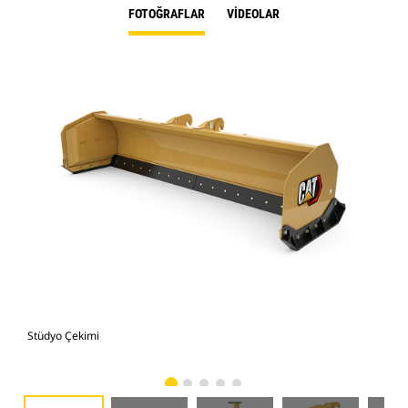
FOTOĞRAFLAR
VIDEOLAR
Stüdyo Çekimi
Önd