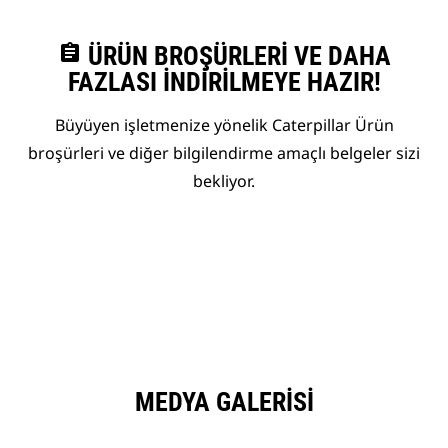
assignment
ÜRÜN BROŞÜRLERI VE DAHA
FAZLASI İNDIRILMEYE HAZIR!
Büyüyen işletmenize yönelik Caterpillar Ürün
broşürleri ve diğer bilgilendirme amaçlı belgeler sizi
bekliyor.
MEDYA GALERISI