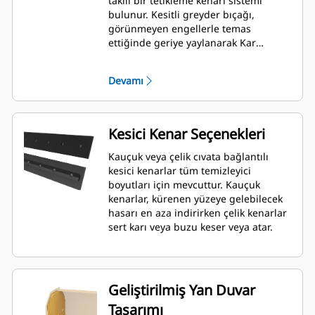
takılı bir tetikleme kenarı sistemi
bulunur. Kesitli greyder bıçağı,
görünmeyen engellerle temas
ettiğinde geriye yaylanarak Kar
Temizleyici ile makinenin zarar görme
riskini en aza indirir. Tetikleme özelliği
Devamı
olmayan kauçuk kesici kenar seçeneği,
Mikro Yükleyici Ataşman Değiştirici
kullanan tüm modellere uyum
sağlayacak şekilde 2,6 m (8 ft), 3,2 m
Kesici Kenar Seçenekleri
(10 ft) ve 3,8 m (12 ft) boyutlarında
mevcuttur.
Kauçuk veya çelik cıvata bağlantılı
kesici kenarlar tüm temizleyici
boyutları için mevcuttur. Kauçuk
kenarlar, kürenen yüzeye gelebilecek
hasarı en aza indirirken çelik kenarlar
sert karı veya buzu keser veya atar.
Geliştirilmiş Yan Duvar
Tasarımı