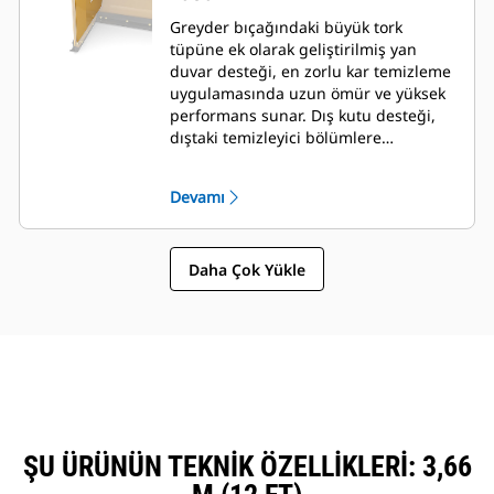
Greyder bıçağındaki büyük tork
tüpüne ek olarak geliştirilmiş yan
duvar desteği, en zorlu kar temizleme
uygulamasında uzun ömür ve yüksek
performans sunar. Dış kutu desteği,
dıştaki temizleyici bölümlere
mükemmel destek sağlamanın yanı
sıra greyder bıçağına kar yapışmasını
Devamı
en aza indirecek şekilde
tasarlanmıştır.
Daha Çok Yükle
ŞU ÜRÜNÜN TEKNIK ÖZELLIKLERI: 3,66