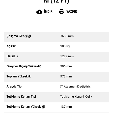
M (12 FT)
cloud_download
print
İNDIR
YAZDIR
Çalışma Genişliği
3658 mm
Ağırlık
905 kg
Uzunluk
1279 mm
Greyder Bıçağı Yüksekliği
906 mm
Toplam Yükseklik
975 mm
Arayüz Tipi
IT Ataşman Değiştirici
Tetikleme Kenarı Tipi
Tetikleme Kenarlı Çelik
Tetikleme Kenarı Yüksekliği
137 mm