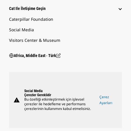
Cat Ile İletişime Geçin
Caterpillar Foundation
Social Media
Visitors Center & Museum
Africa, Middle East ‧ Türk
Social Media
Çerezler Gereklidir
Çerez
warning
Bu özelliği etkinleştirmek için işlevsel
Ayarları
çerezler ile hedefleme ve performans
çerezlerinin kullanımını kabul etmelisiniz.