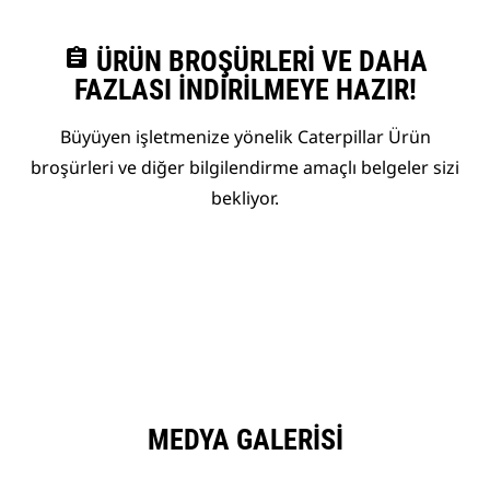
assignment
ÜRÜN BROŞÜRLERI VE DAHA
FAZLASI İNDIRILMEYE HAZIR!
Büyüyen işletmenize yönelik Caterpillar Ürün
broşürleri ve diğer bilgilendirme amaçlı belgeler sizi
bekliyor.
MEDYA GALERISI