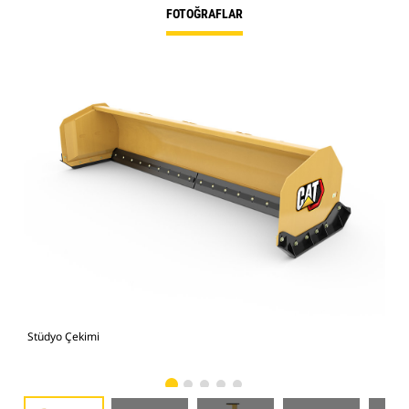
FOTOĞRAFLAR
Stüdyo Çekimi
Önd