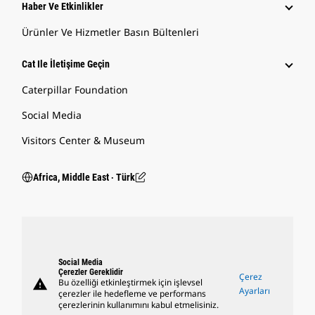
Haber Ve Etkinlikler
Ürünler Ve Hizmetler Basın Bültenleri
Cat Ile İletişime Geçin
Caterpillar Foundation
Social Media
Visitors Center & Museum
Africa, Middle East ‧ Türk
Social Media
Çerezler Gereklidir
Çerez
warning
Bu özelliği etkinleştirmek için işlevsel
Ayarları
çerezler ile hedefleme ve performans
çerezlerinin kullanımını kabul etmelisiniz.