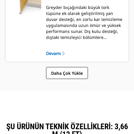
Greyder bıçağındaki büyük tork
tüpüne ek olarak geliştirilmiş yan
duvar desteği, en zorlu kar temizleme
uygulamasında uzun ömür ve yüksek
performans sunar. Dış kutu desteği,
dıştaki temizleyici bölümlere
mükemmel destek sağlamanın yanı
sıra greyder bıçağına kar yapışmasını
Devamı
en aza indirecek şekilde
tasarlanmıştır.
Daha Çok Yükle
ŞU ÜRÜNÜN TEKNIK ÖZELLIKLERI: 3,66