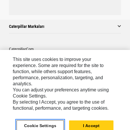
Caterpillar Markaları
Caterpillar.com
Caterpillar Müşteri Hizmetleri Ve Iletişim
This site uses cookies to improve your
experience. Some are required for the site to
Site Haritası
function, while others support features,
performance, personalization, targeting, and
Cookie Settings
analytics.
Yasal
You can adjust your preferences anytime using
Cookie Settings.
Gizlilik
By selecting I Accept, you agree to the use of
functional, performance, and targeting cookies.
Africa, Middle East ‧ Türk
© 2026 Caterpillar. Tüm Hakları Saklıdır.
Cookie Settings
I Accept