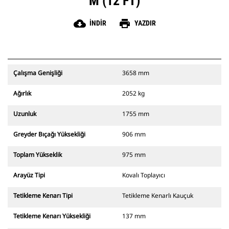
M (12 FT)
cloud_download
print
İNDIR
YAZDIR
Çalışma Genişliği
3658 mm
Ağırlık
2052 kg
Uzunluk
1755 mm
Greyder Bıçağı Yüksekliği
906 mm
Toplam Yükseklik
975 mm
Arayüz Tipi
Kovalı Toplayıcı
Tetikleme Kenarı Tipi
Tetikleme Kenarlı Kauçuk
Tetikleme Kenarı Yüksekliği
137 mm