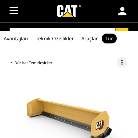
person
SEARCH
search
Avantajları
Teknik Özellikler
Araçlar
Tur
more_vert
Düz Kar Temizleyiciler