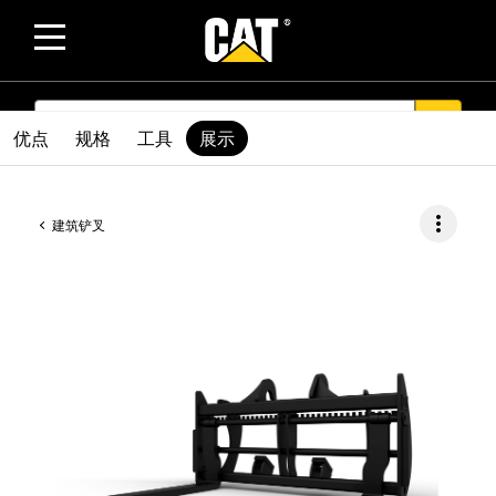
SEARCH
search
优点
规格
工具
展示
more_vert
建筑铲叉