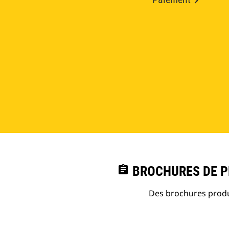
assignment
BROCHURES DE PR
Des brochures produi