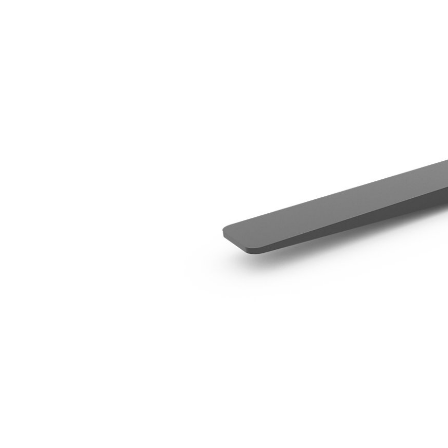
1 829 Mm (72 In) - Gauche
Ava
Modifier le modèle