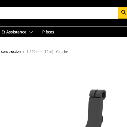
searc
 Et Assistance
Pièces
 construction
1 829 mm (72 in) - Gauche