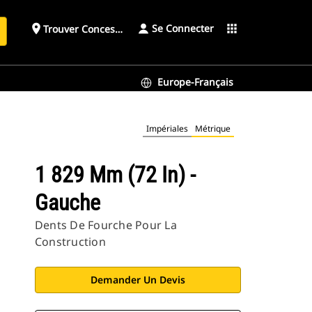
Se Connecter
place
apps
Trouver Concessionnaire
h
Europe-Français
Impériales
Métrique
1 829 Mm (72 In) -
Gauche
Dents De Fourche Pour La
Construction
Demander Un Devis