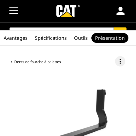
person
SEARCH
search
Avantages
Spécifications
Outils
Présentation
more_vert
Dents de fourche à palettes