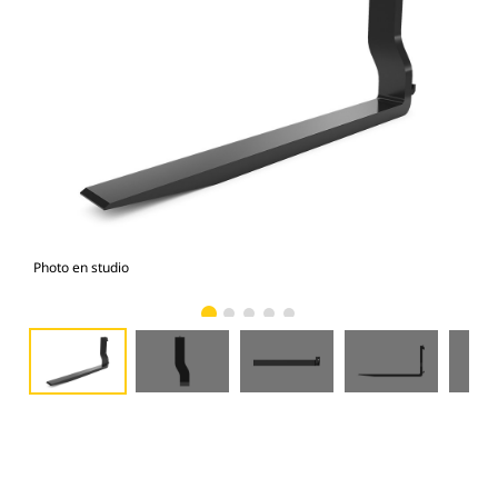
Photo en studio
Vue