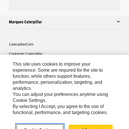
Marques Caterpillar
Caterpillar.com
Contacter Caterpillar
Mes Préférences Marketing
This site uses cookies to improve your
experience. Some are required for the site to
Plan Du Site
function, while others support features,
performance, personalization, targeting, and
Cookie Settings
analytics.
Légales
You can adjust your preferences anytime using
Cookie Settings.
Confidentialité
By selecting I Accept, you agree to the use of
functional, performance, and targeting cookies.
Europe - Français
© 2026 Caterpillar. Tous droits réservés.