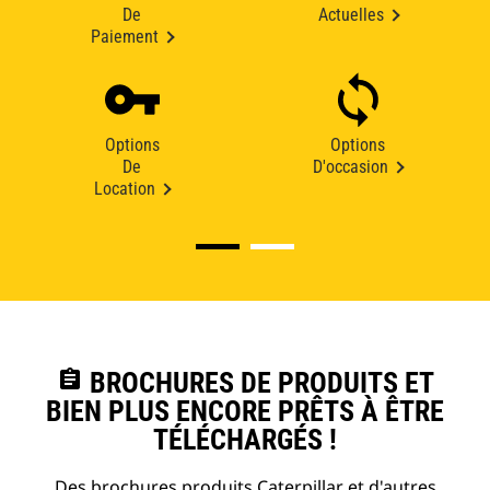
De
Actuelles
Paiement
Options
Options
De
D'occasion
Location
assignment
BROCHURES DE PRODUITS ET
BIEN PLUS ENCORE PRÊTS À ÊTRE
TÉLÉCHARGÉS !
Des brochures produits Caterpillar et d'autres