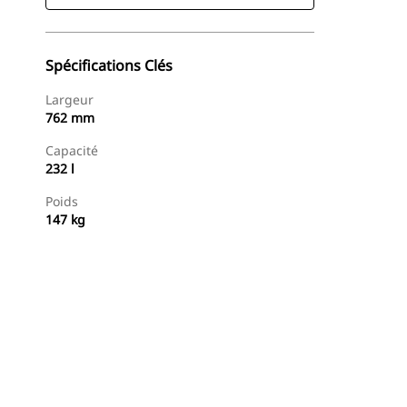
Spécifications Clés
Largeur
762 mm
Capacité
232 l
Poids
147 kg
Acheter Maintenant
Demander Un Devis