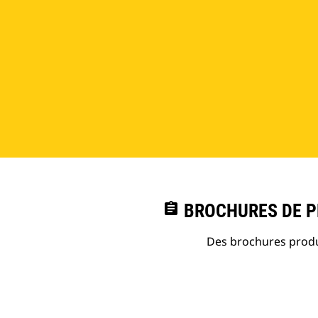
assignment
BROCHURES DE PR
Des brochures produi