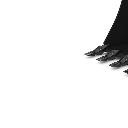
762 Mm (30 In), À Claveter
Ava
Modifier le modèle