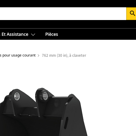
searc
 Et Assistance
Pièces
s pour usage courant
762 mm (30 in), à claveter