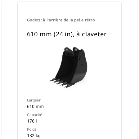
Godets: à l'arrière de la pelle rétro
610 mm (24 in), à claveter
Largeur
610 mm
Capacité
176 l
Poids
132 kg