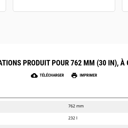
ATIONS PRODUIT POUR 762 MM (30 IN), À
cloud_download
print
TÉLÉCHARGER
IMPRIMER
762 mm
232 l