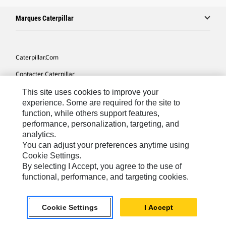
Marques Caterpillar
Caterpillar.com
Contacter Caterpillar
Mes Préférences Marketing
This site uses cookies to improve your
experience. Some are required for the site to
Plan Du Site
function, while others support features,
performance, personalization, targeting, and
Cookie Settings
analytics.
Légales
You can adjust your preferences anytime using
Cookie Settings.
Confidentialité
By selecting I Accept, you agree to the use of
functional, performance, and targeting cookies.
Europe - Français
© 2026 Caterpillar. Tous droits réservés.
Cookie Settings
I Accept