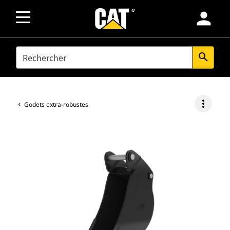
person
SEARCH
search
more_vert
Godets extra-robustes