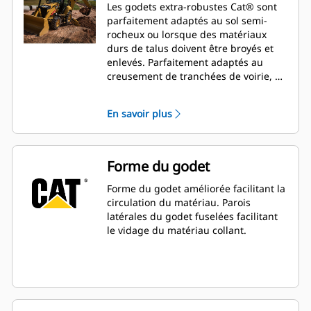
Les godets extra-robustes Cat® sont
parfaitement adaptés au sol semi-
rocheux ou lorsque des matériaux
durs de talus doivent être broyés et
enlevés. Parfaitement adaptés au
creusement de tranchées de voirie, de
rigoles, aux opérations de remblayage
et aux opérations générales
En savoir plus
d'excavation en construction,
aménagements paysagers et travaux
de voirie.
Forme du godet
Forme du godet améliorée facilitant la
circulation du matériau. Parois
latérales du godet fuselées facilitant
le vidage du matériau collant.