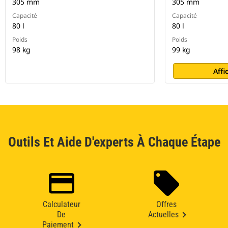
305 mm
305 mm
Capacité
Capacité
80 l
80 l
Poids
Poids
98 kg
99 kg
Affi
Outils Et Aide D'experts À Chaque Étape
Calculateur
Offres
De
Actuelles
Paiement