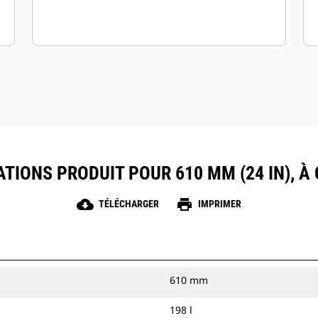
ATIONS PRODUIT POUR 610 MM (24 IN), À
cloud_download
print
TÉLÉCHARGER
IMPRIMER
610 mm
198 l