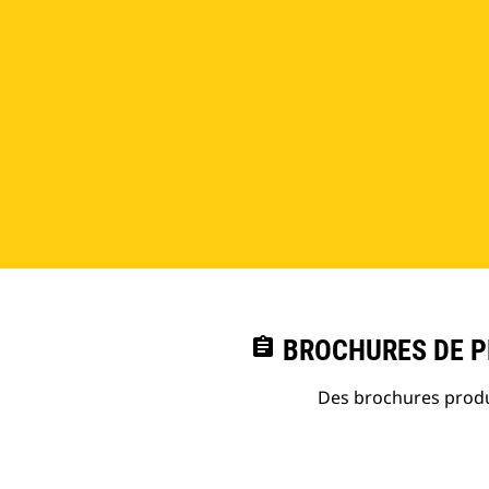
assignment
BROCHURES DE PR
Des brochures produi