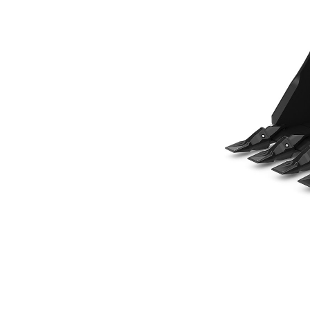
610 Mm (24 In), À Claveter
Ava
Modifier le modèle