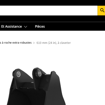
searc
 Et Assistance
Pièces
s à roche extra-robustes
610 mm (24 in), à claveter