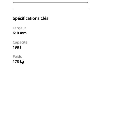
Spécifications Clés
Largeur
610 mm
Capacité
198 l
Poids
173 kg
Acheter Maintenant
Demander Un Devis