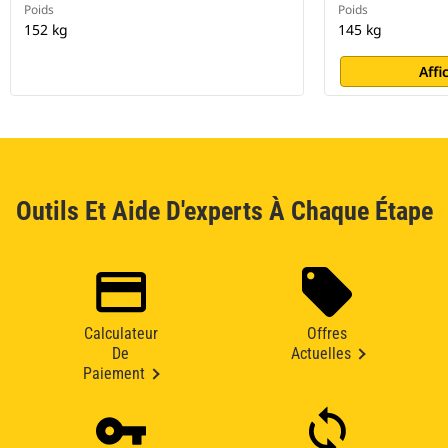
Poids
Poids
152 kg
145 kg
Affi
Outils Et Aide D'experts À Chaque Étape
Calculateur
Offres
De
Actuelles
Paiement