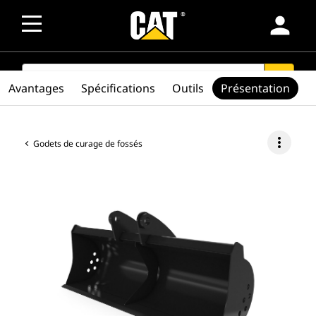
person
SEARCH
search
Avantages
Spécifications
Outils
Présentation
more_vert
Godets de curage de fossés