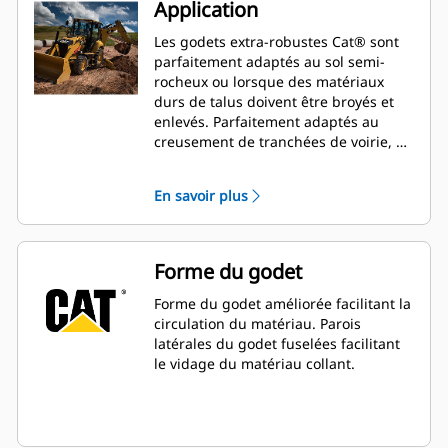
Application
Les godets extra-robustes Cat® sont
parfaitement adaptés au sol semi-
rocheux ou lorsque des matériaux
durs de talus doivent être broyés et
enlevés. Parfaitement adaptés au
creusement de tranchées de voirie, de
rigoles, aux opérations de remblayage
et aux opérations générales
En savoir plus
d'excavation en construction,
aménagements paysagers et travaux
de voirie.
Forme du godet
Forme du godet améliorée facilitant la
circulation du matériau. Parois
latérales du godet fuselées facilitant
le vidage du matériau collant.