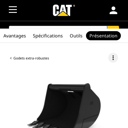
person
SEARCH
search
Avantages
Spécifications
Outils
Présentation
more_vert
Godets extra-robustes