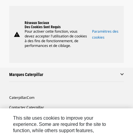
Réseaux Sociaux
Des Cookies Sont Requis
Pour activer cette fonction, vous
Paramètres des
warning
devez accepter l'utilisation de cookies
cookies
à des fins de fonctionnement, de
performances et de ciblage.
Marques Caterpillar
Caterpillar.com
Contacter Caterpillar
Mes Préférences Marketing
This site uses cookies to improve your
experience. Some are required for the site to
Plan Du Site
function, while others support features,