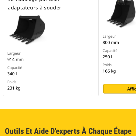
adaptateurs à souder
Largeur
800 mm
Capacité
Largeur
250 l
914 mm
Poids
Capacité
166 kg
340 l
Poids
231 kg
Affi
Outils Et Aide D'experts À Chaque Étape