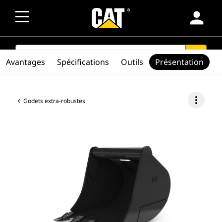
person
SEARCH
search
Avantages
Spécifications
Outils
Présentation
more_vert
Godets extra-robustes