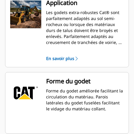
Application
Les godets extra-robustes Cat® sont
parfaitement adaptés au sol semi-
rocheux ou lorsque des matériaux
durs de talus doivent être broyés et
enlevés. Parfaitement adaptés au
creusement de tranchées de voirie, de
rigoles, aux opérations de remblayage
et aux opérations générales
En savoir plus
d'excavation en construction,
aménagements paysagers et travaux
de voirie.
Forme du godet
Forme du godet améliorée facilitant la
circulation du matériau. Parois
latérales du godet fuselées facilitant
le vidage du matériau collant.