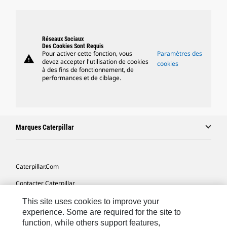
Réseaux Sociaux
Des Cookies Sont Requis
Pour activer cette fonction, vous
Paramètres des
warning
devez accepter l'utilisation de cookies
cookies
à des fins de fonctionnement, de
performances et de ciblage.
Marques Caterpillar
Caterpillar.com
Contacter Caterpillar
Mes Préférences Marketing
This site uses cookies to improve your
experience. Some are required for the site to
Plan Du Site
function, while others support features,