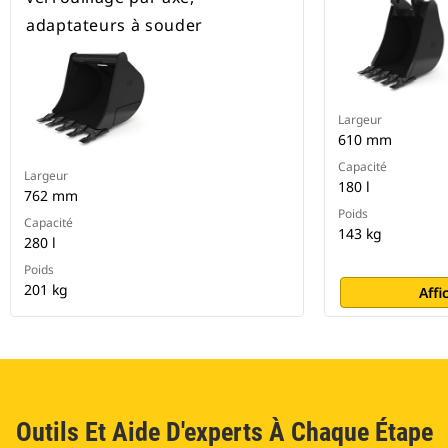
adaptateurs à souder
Largeur
610 mm
Capacité
Largeur
180 l
762 mm
Poids
Capacité
143 kg
280 l
Poids
201 kg
Affi
Outils Et Aide D'experts À Chaque Étape