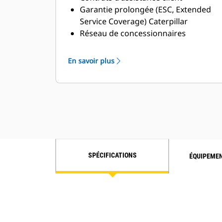
Garantie prolongée (ESC, Extended
Service Coverage) Caterpillar
Réseau de concessionnaires
supérieur
Vaste réseau de concessionnaires
En savoir plus
SAV avec le programme de
distributeurs SAV industriels (ISD)
Cat
SPÉCIFICATIONS
ÉQUIPEME