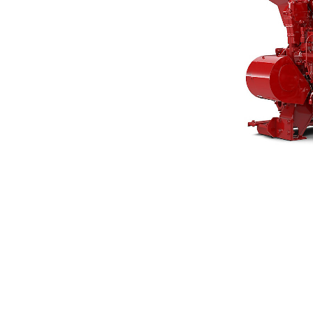
3406C
Ava
Modifier le modèle