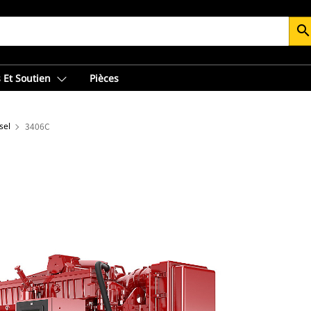
searc
 Et Soutien
Pièces
sel
3406C