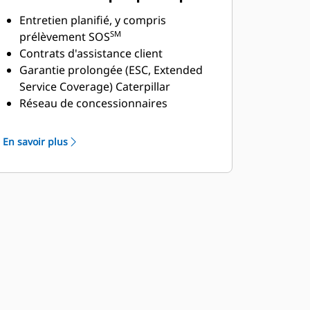
le réseau mondial de
Entretien planifié, y compris
concessionnaires Cat
SM
prélèvement SOS
Contrats d'assistance client
Garantie prolongée (ESC, Extended
Service Coverage) Caterpillar
Réseau de concessionnaires
supérieur
Vaste réseau de concessionnaires
En savoir plus
SAV avec le programme de
distributeurs SAV industriels (ISD)
Cat