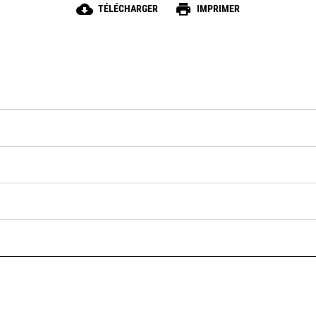
cloud_download
print
TÉLÉCHARGER
IMPRIMER