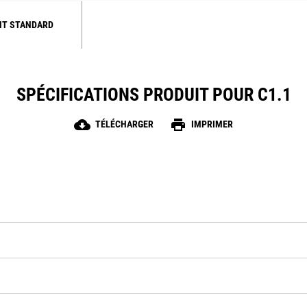
NT STANDARD
SPÉCIFICATIONS PRODUIT POUR C1.1
cloud_download
print
TÉLÉCHARGER
IMPRIMER