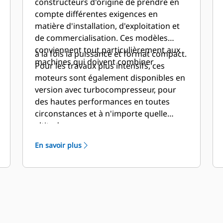
constructeurs d'origine de prendre en
compte différentes exigences en
matière d'installation, d'exploitation et
de commercialisation. Ces modèles
conviennent tout particulièrement aux
à la fois la puissance et format compact.
machines qui doivent combiner
Pour les travaux plus intensifs, ces
moteurs sont également disponibles en
version avec turbocompresseur, pour
des hautes performances en toutes
circonstances et à n'importe quelle
altitude.
En savoir plus