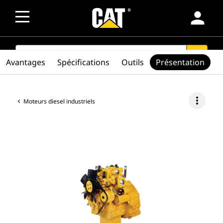
person
SEARCH
search
Avantages
Spécifications
Outils
Présentation
more_vert
Moteurs diesel industriels