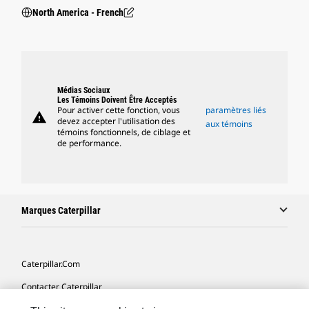
North America - French
Médias Sociaux
Les Témoins Doivent Être Acceptés
Pour activer cette fonction, vous
paramètres liés
warning
devez accepter l'utilisation des
aux témoins
témoins fonctionnels, de ciblage et
de performance.
Marques Caterpillar
Caterpillar.com
Contacter Caterpillar