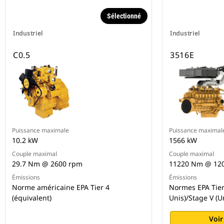
Sélectionné
Industriel
Industriel
C0.5
3516E
Puissance maximale
Puissance maximal
10.2 kW
1566 kW
Couple maximal
Couple maximal
29.7 Nm @ 2600 rpm
11220 Nm @ 12
Émissions
Émissions
Norme américaine EPA Tier 4
Normes EPA Tier 
(équivalent)
Unis)/Stage V (
Voir