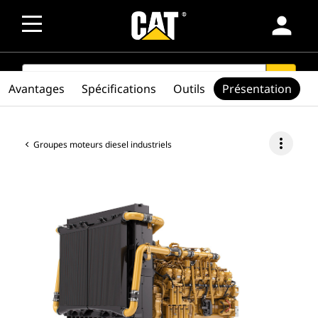
person
SEARCH
search
Avantages
Spécifications
Outils
Présentation
more_vert
Groupes moteurs diesel industriels