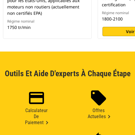
pour les États-Unis, applicables aux
certification
moteurs non routiers (actuellement
non certifiés EPA)
Régime nominal
1800-2100
Régime nominal
1750 tr/min
Voir
Outils Et Aide D'experts À Chaque Étape
Calculateur
Offres
De
Actuelles
Paiement