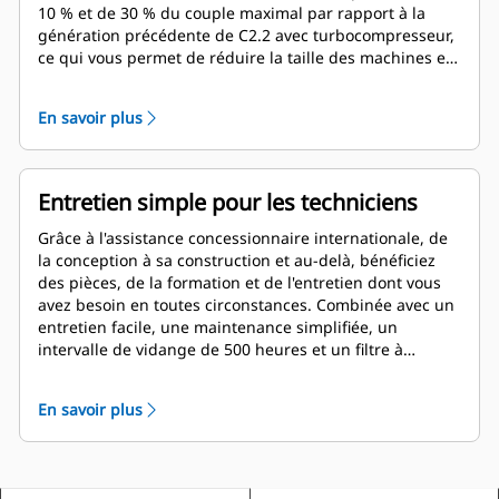
10 % et de 30 % du couple maximal par rapport à la
génération précédente de C2.2 avec turbocompresseur,
ce qui vous permet de réduire la taille des machines et
de minimiser l'espace requis pour l'installation. En
outre, grâce à notre validation complète sur le terrain,
En savoir plus
nos groupes moteur industriels vous permettent de
réduire le temps et les coûts de développement
technique.
Entretien simple pour les techniciens
Grâce à l'assistance concessionnaire internationale, de
la conception à sa construction et au-delà, bénéficiez
des pièces, de la formation et de l'entretien dont vous
avez besoin en toutes circonstances. Combinée avec un
entretien facile, une maintenance simplifiée, un
intervalle de vidange de 500 heures et un filtre à
particules diesel à durée de vie illimitée monté en
usine, sans immobilisation pour la régénération, vous
En savoir plus
obtenez un produit Cat® prêt à accomplir vos tâches les
plus exigeantes.