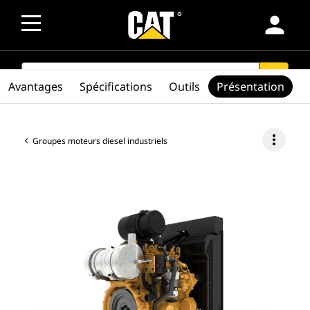
person
SEARCH
search
Avantages
Spécifications
Outils
Présentation
more_vert
Groupes moteurs diesel industriels