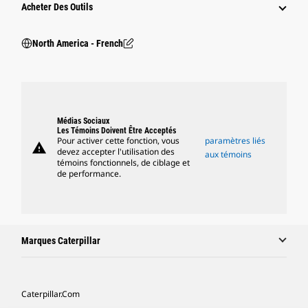
Acheter Des Outils
North America - French
Médias Sociaux
Les Témoins Doivent Être Acceptés
Pour activer cette fonction, vous
paramètres liés
warning
devez accepter l'utilisation des
aux témoins
témoins fonctionnels, de ciblage et
de performance.
Marques Caterpillar
Caterpillar.com