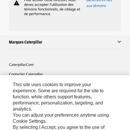
warning
devez accepter l'utilisation des
aux témoins
témoins fonctionnels, de ciblage et
de performance.
Marques Caterpillar
Caterpillar.com
Contacter Caterpillar
Mes Préférences Marketing
This site uses cookies to improve your
experience. Some are required for the site to
Plan Du Site
function, while others support features,
performance, personalization, targeting, and
Cookie Settings
analytics.
Légales
You can adjust your preferences anytime using
Cookie Settings.
Confidentialité
By selecting I Accept, you agree to the use of