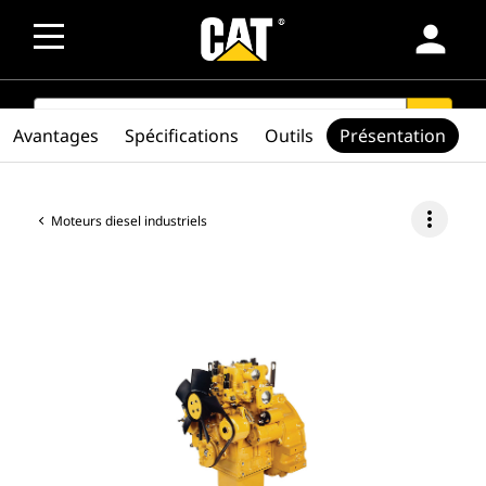
person
SEARCH
search
Avantages
Spécifications
Outils
Présentation
more_vert
Moteurs diesel industriels