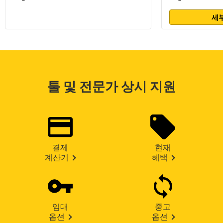
세부
툴 및 전문가 상시 지원
결제
현재
계산기
혜택
임대
중고
옵션
옵션