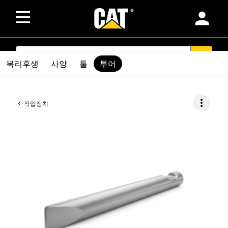
person
SEARCH
search
복리후생
사양
툴
투어
more_vert
작업장치