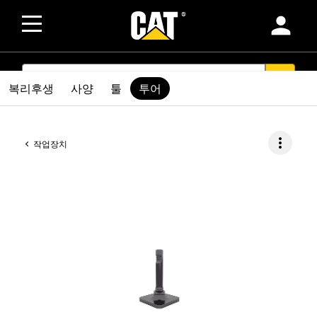
person
SEARCH
search
복리후생
사양
툴
투어
more_vert
작업장치