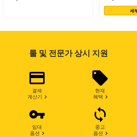
세부
툴 및 전문가 상시 지원
결제
현재
계산기
혜택
임대
중고
옵션
옵션