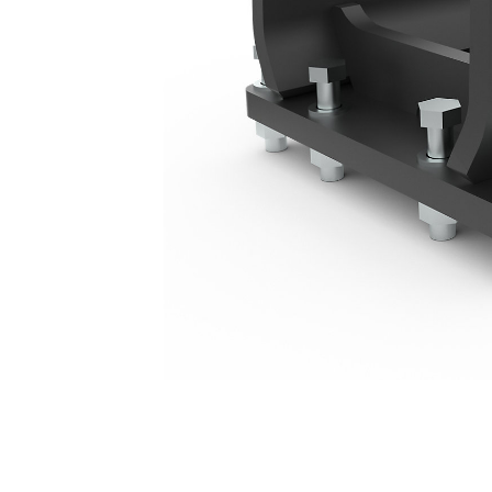
초대형 장착 브래킷 - S45
복
모델 변경