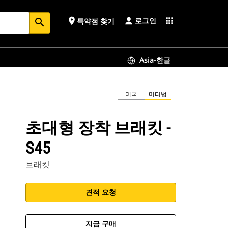
로그인
place
apps
특약점 찾기
search
Asia-한글
미국
미터법
초대형 장착 브래킷 -
S45
브래킷
견적 요청
지금 구매