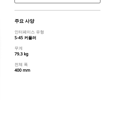
주요 사양
인터페이스 유형
S-45 커플러
무게
79.3 kg
전체 폭
400 mm
지금 구매
견적 요청