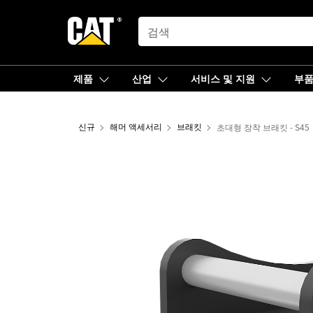
SEARCH
제품
산업
서비스 및 지원
부
신규
해머 액세서리
브래킷
초대형 장착 브래킷 - S45