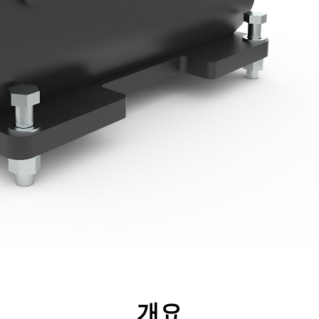
리후생
사양
툴
투어
개요