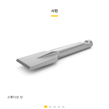
사진
스튜디오 샷
전