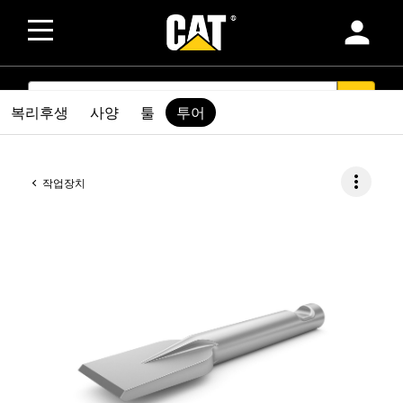
person
SEARCH
search
복리후생
사양
툴
투어
more_vert
작업장치