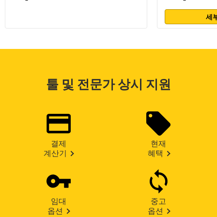
세부
툴 및 전문가 상시 지원
결제
현재
계산기
혜택
임대
중고
옵션
옵션