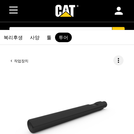
person
SEARCH
search
복리후생
사양
툴
투어
more_vert
작업장치