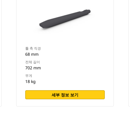
툴 축 직경
68 mm
전체 길이
702 mm
무게
18 kg
세부 정보 보기