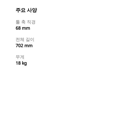
주요 사양
툴 축 직경
68 mm
전체 길이
702 mm
무게
18 kg
지금 구매
견적 요청