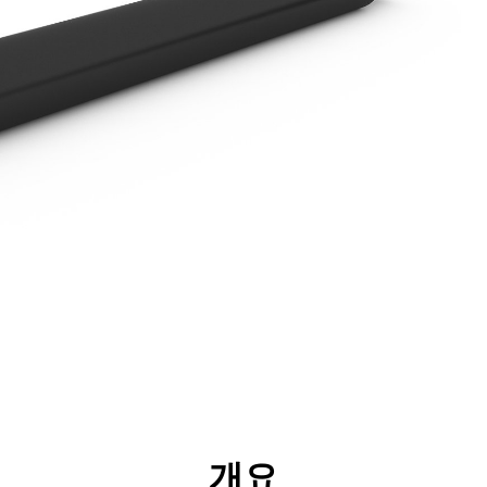
리후생
사양
툴
투어
개요