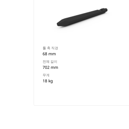
툴 축 직경
68 mm
전체 길이
702 mm
무게
18 kg