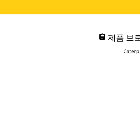
assignment
제품 브로
Cate