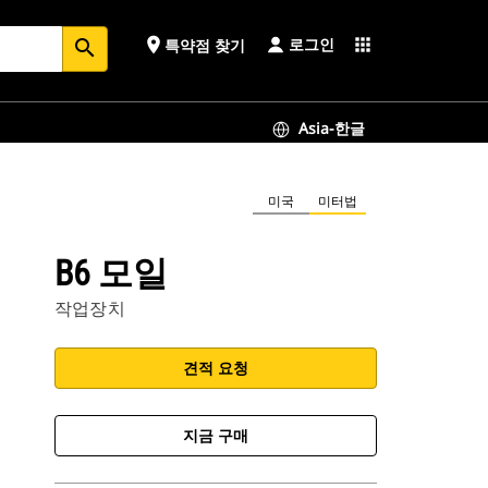
로그인
place
apps
특약점 찾기
search
Asia-한글
미국
미터법
B6 모일
작업장치
견적 요청
지금 구매