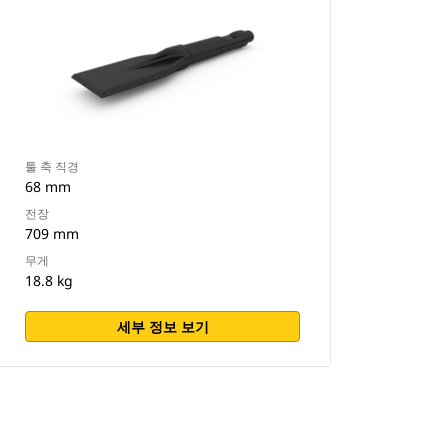
툴 축 직경
68 mm
전장
709 mm
무게
18.8 kg
세부 정보 보기