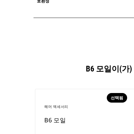
호환성
B6 모일이(
선택됨
해머 액세서리
B6 모일