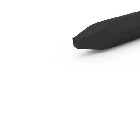
B6 모일
복
모델 변경