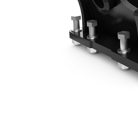
1/4yd 장착 브래킷 - 핀 고정
복
모델 변경