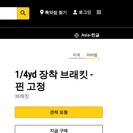
로그인
place
apps
특약점 찾기
search
Asia-한글
미국
미터법
1/4yd 장착 브래킷 -
핀 고정
브래킷
견적 요청
지금 구매