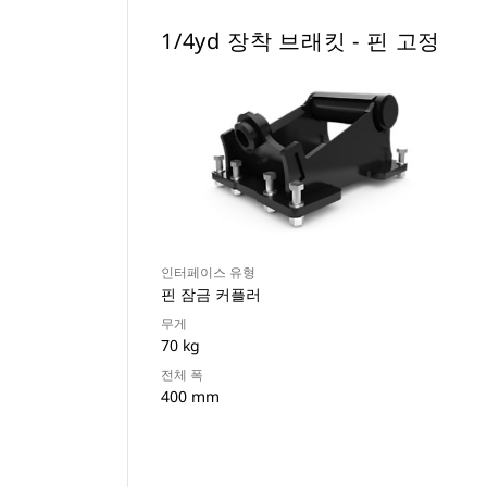
1/4yd 장착 브래킷 - 핀 고정
인터페이스 유형
핀 잠금 커플러
무게
70 kg
전체 폭
400 mm