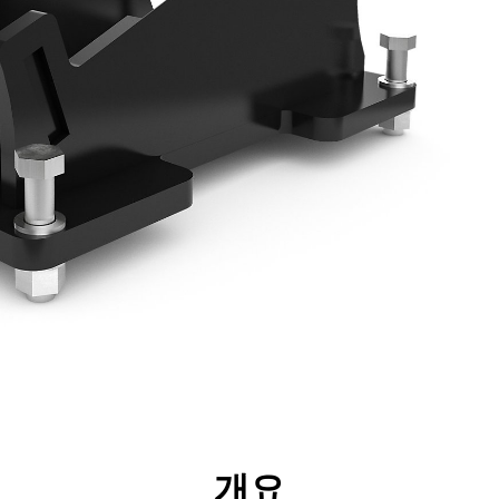
리후생
사양
툴
투어
개요