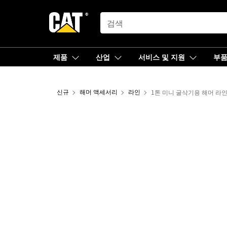
SEARCH
제품
산업
서비스 및 지원
부
신규
해머 액세서리
라인
1톤 미니 굴삭기용 해머 라