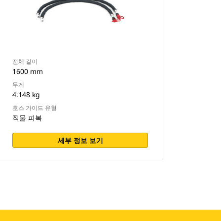
전체 길이
1600 mm
무게
4.148 kg
호스 가이드 유형
직물 피복
세부 정보 보기