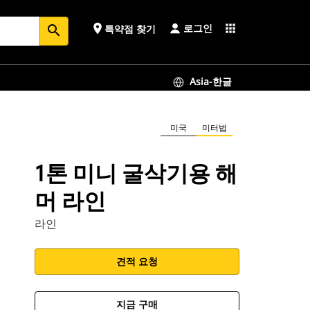
로그인
place
apps
특약점 찾기
search
Asia-한글
미국
미터법
1톤 미니 굴삭기용 해
머 라인
라인
견적 요청
지금 구매