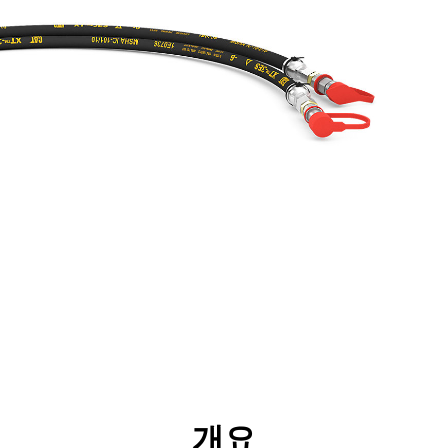
리후생
사양
툴
투어
개요