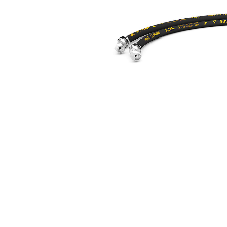
1톤 미니 굴삭기용 해머 라인
복
모델 변경