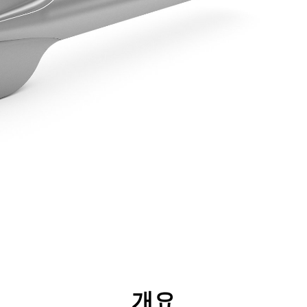
리후생
사양
툴
투어
개요