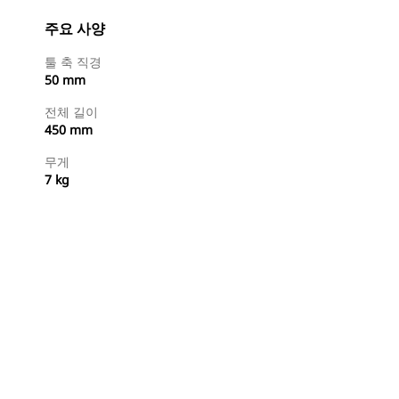
주요 사양
툴 축 직경
50 mm
전체 길이
450 mm
무게
7 kg
지금 구매
견적 요청