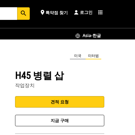
로그인
place
apps
특약점 찾기
search
Asia-한글
미국
미터법
H45 병렬 삽
작업장치
견적 요청
지금 구매