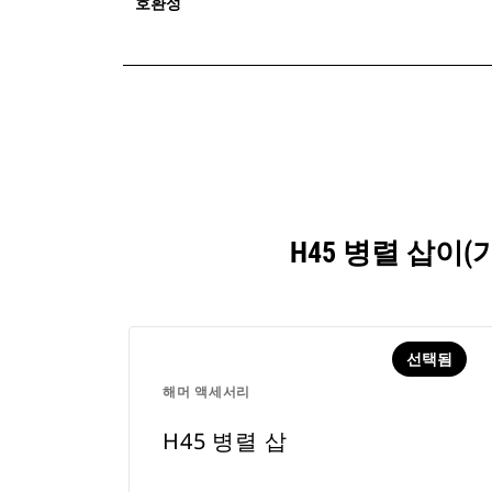
호환성
H45 병렬 삽이
선택됨
해머 액세서리
H45 병렬 삽