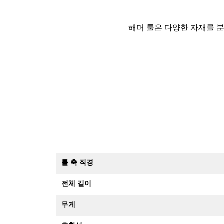
해머 툴은 다양한 자재를 
툴 축 직경
전체 길이
무게