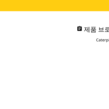
assignment
제품 브로
Cate