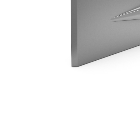
H45 병렬 삽
복
모델 변경