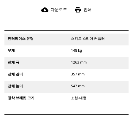
cloud_download
print
다운로드
인쇄
인터페이스 유형
스키드 스티어 커플러
무게
148 kg
전체 폭
1263 mm
전체 길이
357 mm
전체 높이
547 mm
장착 브래킷 크기
소형-대형