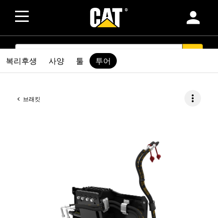
person
SEARCH
search
복리후생
사양
툴
투어
more_vert
브래킷