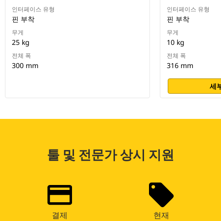
인터페이스 유형
인터페이스 유형
핀 부착
핀 부착
무게
무게
25 kg
10 kg
전체 폭
전체 폭
300 mm
316 mm
세부
툴 및 전문가 상시 지원
결제
현재