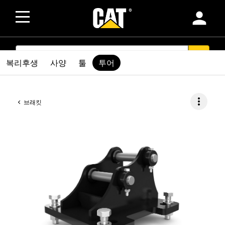
person
SEARCH
search
복리후생
사양
툴
투어
more_vert
브래킷