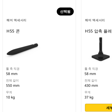
선택됨
해머 액세서리
해머 액세서리
H55 콘
H55 압축 플
툴 축 직경
툴 축 직경
58 mm
58 mm
전체 길이
전체 길이
550 mm
430 mm
무게
무게
10 kg
37 kg
세부