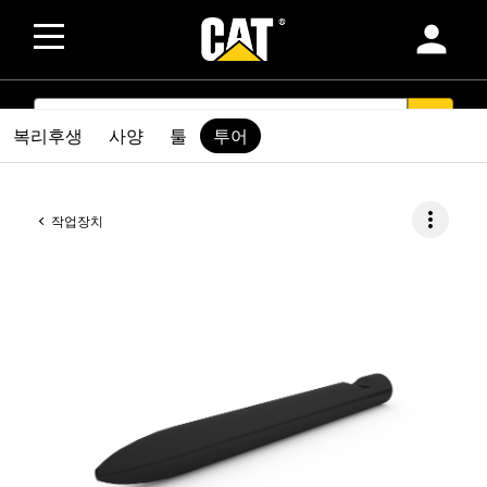
person
SEARCH
search
복리후생
사양
툴
투어
more_vert
작업장치