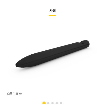
사진
스튜디오 샷
전