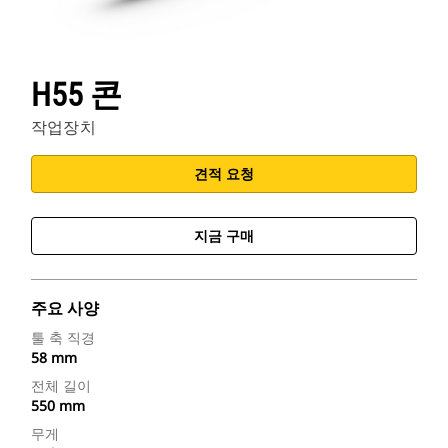
H55 콘
작업장치
견적 요청
지금 구매
주요 사양
툴 축 직경
58 mm
전체 길이
550 mm
무게