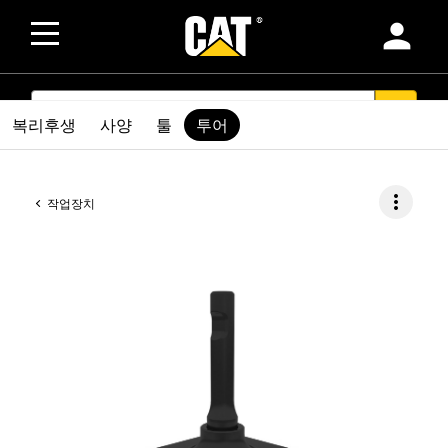
person
SEARCH
search
복리후생
사양
툴
투어
more_vert
작업장치