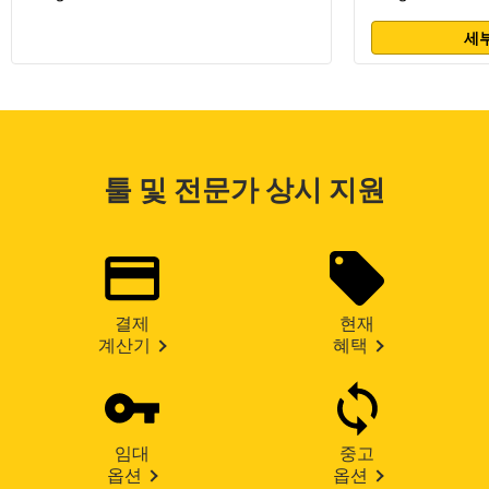
세부
툴 및 전문가 상시 지원
결제
현재
계산기
혜택
임대
중고
옵션
옵션