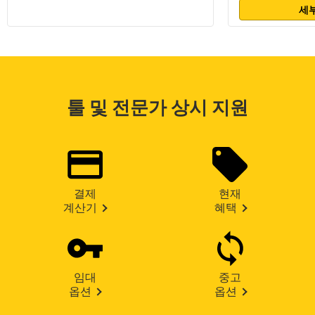
세부
툴 및 전문가 상시 지원
결제
현재
계산기
혜택
임대
중고
옵션
옵션