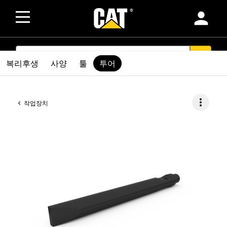
person
SEARCH
search
복리후생
사양
툴
투어
more_vert
작업장치