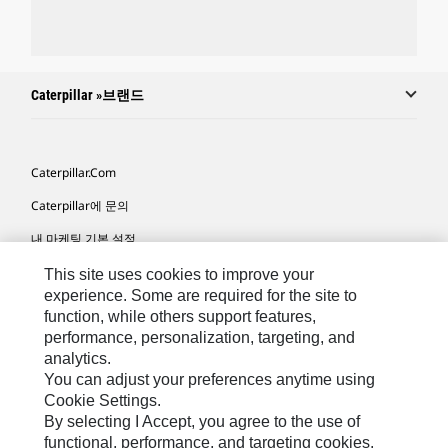
Caterpillar »브랜드
Caterpillar.com
Caterpillar에 문의
내 마케팅 기본 설정
사이트 맵
This site uses cookies to improve your
experience. Some are required for the site to
Cookie Settings
function, while others support features,
performance, personalization, targeting, and
법적 고지
analytics.
개인정보취급방침
You can adjust your preferences anytime using
Cookie Settings.
위치정보 이용약관
By selecting I Accept, you agree to the use of
functional, performance, and targeting cookies.