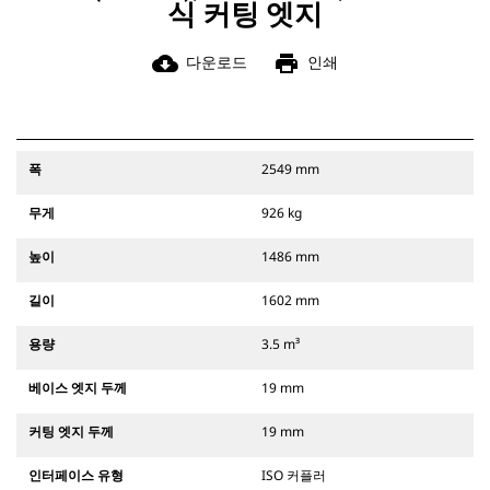
식 커팅 엣지
cloud_download
print
다운로드
인쇄
폭
2549 mm
무게
926 kg
높이
1486 mm
길이
1602 mm
용량
3.5 m³
베이스 엣지 두께
19 mm
커팅 엣지 두께
19 mm
인터페이스 유형
ISO 커플러