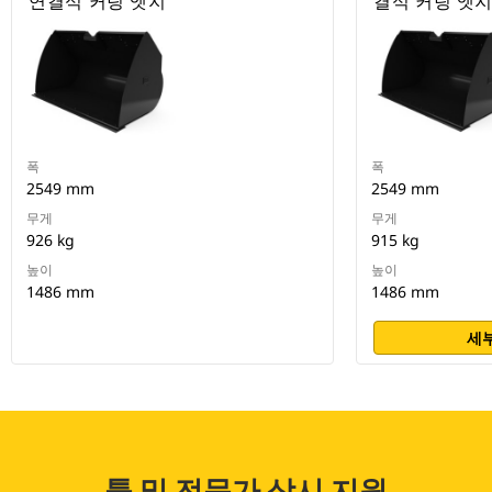
연결식 커팅 엣지
결식 커팅 엣
폭
폭
2549 mm
2549 mm
무게
무게
926 kg
915 kg
높이
높이
1486 mm
1486 mm
세부
툴 및 전문가 상시 지원