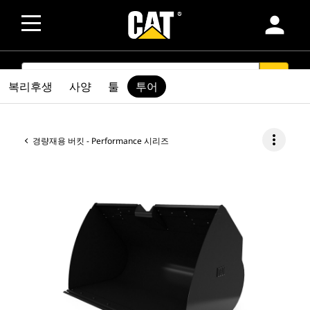
person
SEARCH
search
복리후생
사양
툴
투어
more_vert
경량재용 버킷 - Performance 시리즈