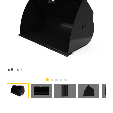
스튜디오 샷
전