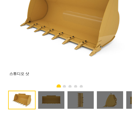
스튜디오 샷
전