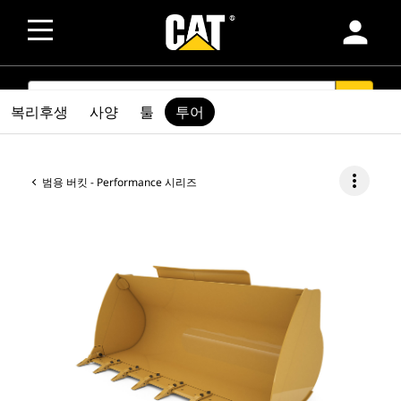
person
SEARCH
search
복리후생
사양
툴
투어
more_vert
범용 버킷 - Performance 시리즈