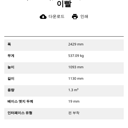
이빨
cloud_download
print
다운로드
인쇄
폭
2429 mm
무게
537.09 kg
높이
1093 mm
길이
1130 mm
용량
1.3 m³
베이스 엣지 두께
19 mm
인터페이스 유형
핀 부착