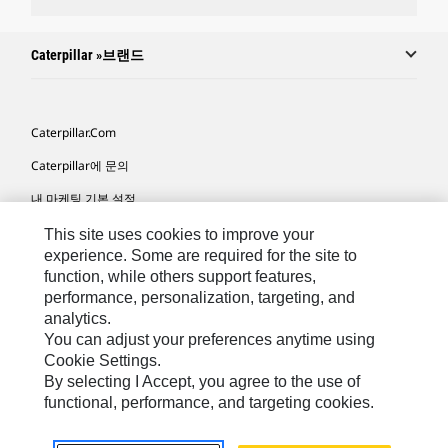
Caterpillar »브랜드
Caterpillar.com
Caterpillar에 문의
내 마케팅 기본 설정
사이트 맵
This site uses cookies to improve your
experience. Some are required for the site to
Cookie Settings
function, while others support features,
performance, personalization, targeting, and
법적 고지
analytics.
개인정보취급방침
You can adjust your preferences anytime using
Cookie Settings.
위치정보 이용약관
By selecting I Accept, you agree to the use of
functional, performance, and targeting cookies.